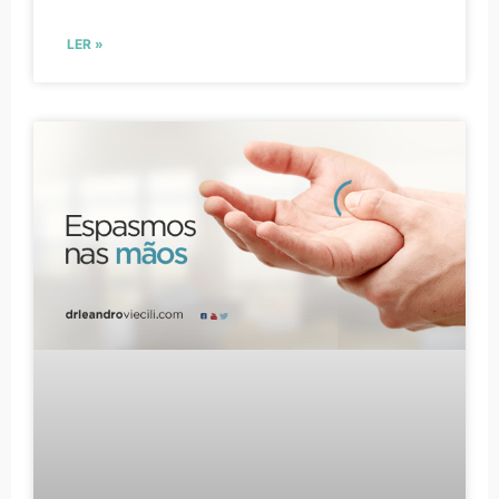
LER »