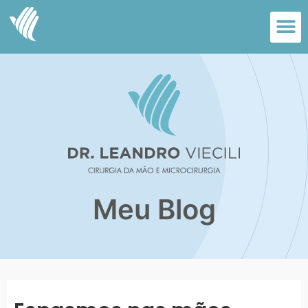
Doenças Que Trato
Meu Blog